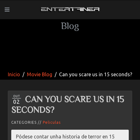
Blog
Inicio
Movie Blog
Can you scare us in 15 seconds?
CAN YOU SCARE US IN 15
OUT
02
SECONDS?
CATEGORIES //
Peliculas
Pódese contar unha historia de terror en 15